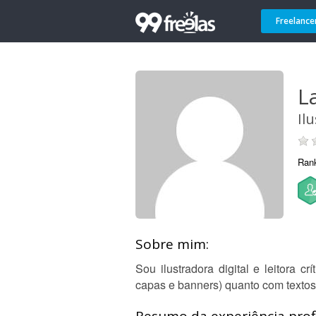
Freelance
L
Il
Ran
Sobre mim:
Sou ilustradora digital e leitora cr
capas e banners) quanto com textos 