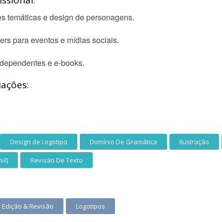
ssional:
rtes temáticas e design de personagens.
rs para eventos e mídias sociais.
independentes e e-books.
iações:
Design de Logotipo
Domínio De Gramática
Ilustração
il)
Revisão De Texto
Edição & Revisão
Logotipos