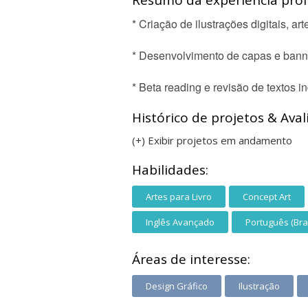
Resumo da experiência profi
* Criação de ilustrações digitais, a
* Desenvolvimento de capas e banne
* Beta reading e revisão de textos 
Histórico de projetos & Aval
(+) Exibir projetos em andamento
Habilidades:
Artes para Livro
Concept Art
Inglês Avançado
Português (Bras
Áreas de interesse:
Design Gráfico
Ilustração