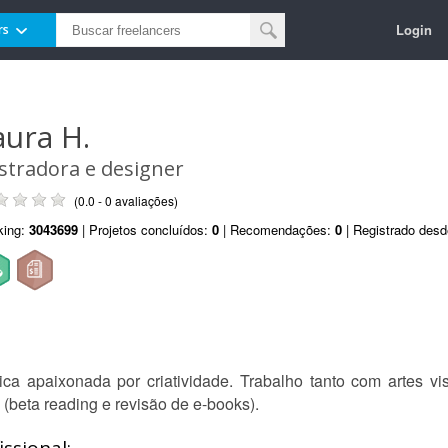
Login
rs
aura H.
ustradora e designer
(0.0 - 0 avaliações)
king:
3043699
| Projetos concluídos:
0
| Recomendações:
0
| Registrado des
ítica apaixonada por criatividade. Trabalho tanto com artes vis
(beta reading e revisão de e-books).