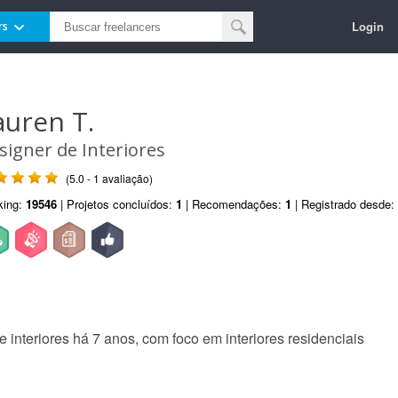
Login
rs
auren T.
signer de Interiores
(5.0 - 1 avaliação)
king:
19546
| Projetos concluídos:
1
| Recomendações:
1
| Registrado desde:
interiores há 7 anos, com foco em interiores residenciais