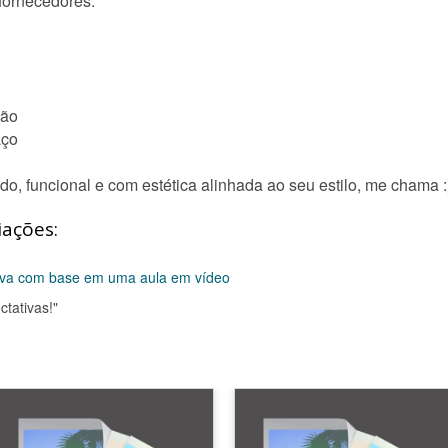
fornecedores.
ção
aço
, funcional e com estética alinhada ao seu estilo, me chama :
iações:
anva com base em uma aula em vídeo
ctativas!"