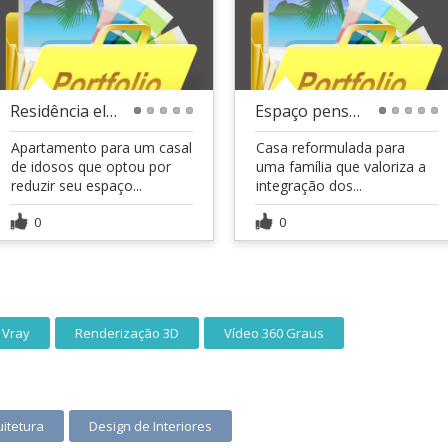
Residência elegante para um casal maduro
Espaço pensado para a vida em família
1
2
3
4
5
1
2
3
4
5
Apartamento para um casal
Casa reformulada para
de idosos que optou por
uma família que valoriza a
reduzir seu espaço...
integração dos...
0
0
Vray
Renderização 3D
Vídeo 360 Graus
uitetura
Design de Interiores