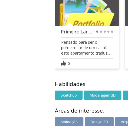
Primeiro Lar de um Casal
1
2
3
4
5
Pensado para ser o
primeiro lar de um casal,
este apartamento traduz...
0
Habilidades:
Sketchup
Modelagem 3D
Áreas de interesse:
Animação
Design 3D
Arq