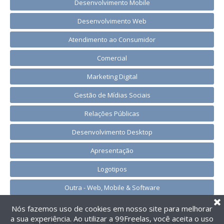
Desenvolvimento Mobile
Desenvolvimento Web
Atendimento ao Consumidor
Comercial
Marketing Digital
Gestão de Mídias Sociais
Relações Públicas
Desenvolvimento Desktop
Apresentação
Logotipos
Outra - Web, Mobile & Software
Nós fazemos uso de cookies em nosso site para melhorar
a sua experiência. Ao utilizar a 99Freelas, você aceita o uso
@2014-2026 99Freelas. Todos os direitos reservados.