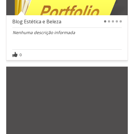
Blog Estética e Beleza
1
2
3
4
5
Nenhuma descrição informada
0