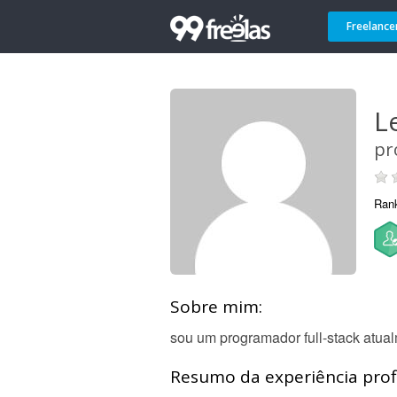
Freelance
L
pr
Ran
Sobre mim:
sou um programador full-stack atu
Resumo da experiência profi