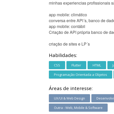
minhas experiencias profissionais s
app mobile: climático
conversa entre API´s, banco de dado
app mobile: contábil
Criação de API própria banco de dad
criação de sites e LP´s
Habilidades:
CSS
Flutter
HTML
J
Programação Orientada a Objetos
Áreas de interesse:
UX/UI & Web Design
Desenvolvi
Outra - Web, Mobile & Software