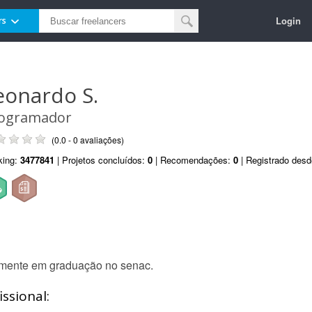
Login
rs
eonardo S.
ogramador
(0.0 - 0 avaliações)
king:
3477841
| Projetos concluídos:
0
| Recomendações:
0
| Registrado des
almente em graduação no senac.
ssional: