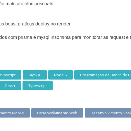
ão mais projetos pessoais:
s boas, praticas deploy no render
os com prisma e mysql insominia para monitorar as request e t
avascript
MySQL
NodeJS
Programação de Banco de 
React
Typescript
mento Mobile
Desenvolvimento Web
Desenvolvimento Des