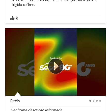
dirigido o filme.
0
Reels
1
2
3
4
Nenhuma descrição informada