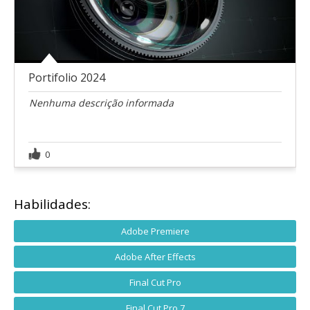
Portifolio 2024
Nenhuma descrição informada
0
Habilidades:
Adobe Premiere
Adobe After Effects
Final Cut Pro
Final Cut Pro 7