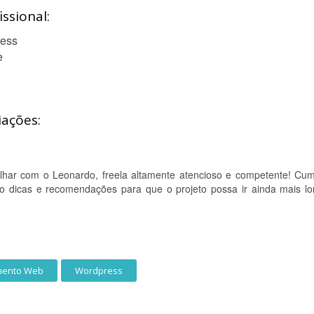
ssional:
ress
e
iações:
lhar com o Leonardo, freela altamente atencioso e competente! Cum
o dicas e recomendações para que o projeto possa ir ainda mais lo
mento Web
Wordpress