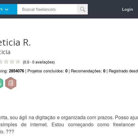
Login
rs
ticia R.
icia
(0.0 - 0 avaliações)
king:
2854076
| Projetos concluídos:
0
| Recomendações:
0
| Registrado des
rita, sou ágil na digitação e organizada com prazos. Posso ajud
s simples de internet. Estou começando como freelancer
o. ?‍??