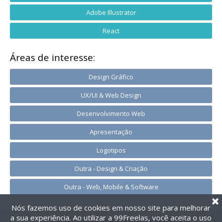
Adobe Illustrator
React
Áreas de interesse:
Design Gráfico
UX/UI & Web Design
Desenvolvimento Web
Apresentação
Logotipos
Outra - Design & Criação
Outra - Web, Mobile & Software
Nós fazemos uso de cookies em nosso site para melhorar
a sua experiência. Ao utilizar a 99Freelas, você aceita o uso
@2014-2026 99Freelas. Todos os direitos reservados.