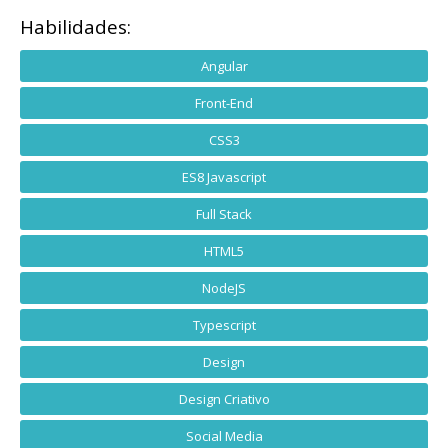
Habilidades:
Angular
Front-End
CSS3
ES8 Javascript
Full Stack
HTML5
NodeJS
Typescript
Design
Design Criativo
Social Media