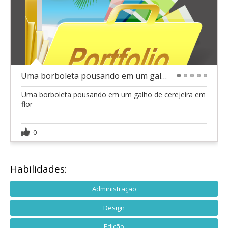
Uma borboleta pousando em um galho de cerejeira
1
2
3
4
5
Uma borboleta pousando em um galho de cerejeira em
flor
0
Habilidades:
Administração
Design
Edição