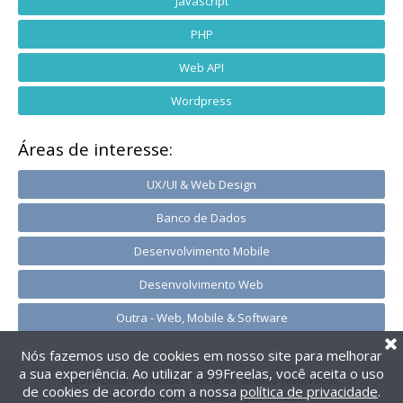
Javascript
PHP
Web API
Wordpress
Áreas de interesse:
UX/UI & Web Design
Banco de Dados
Desenvolvimento Mobile
Desenvolvimento Web
Outra - Web, Mobile & Software
Nós fazemos uso de cookies em nosso site para melhorar
a sua experiência. Ao utilizar a 99Freelas, você aceita o uso
@2014-2026 99Freelas. Todos os direitos reservados.
de cookies de acordo com a nossa
política de privacidade
.
Termos de uso
|
Política de privacidade