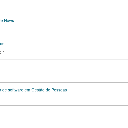
gle News
tos
o!"
sa de software em Gestão de Pessoas