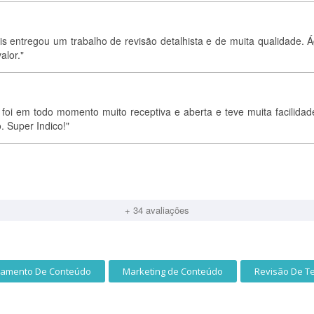
entregou um trabalho de revisão detalhista e de muita qualidade. Ág
alor."
foi em todo momento muito receptiva e aberta e teve muita facilidad
 Super Indico!"
+ 34 avaliações
iamento De Conteúdo
Marketing de Conteúdo
Revisão De T