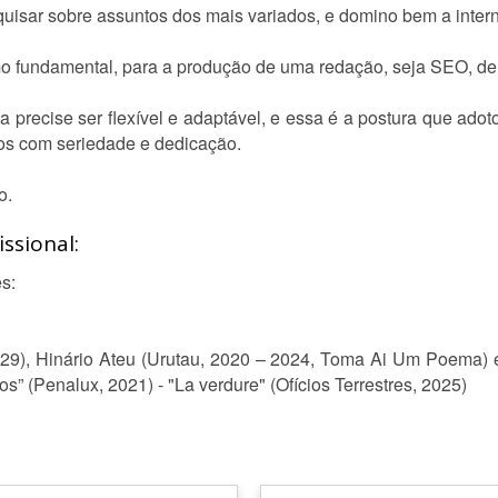
quisar sobre assuntos dos mais variados, e domino bem a inter
 fundamental, para a produção de uma redação, seja SEO, de bl
a precise ser flexível e adaptável, e essa é a postura que adot
dos com seriedade e dedicação.
o.
ssional:
s:
2029), Hinário Ateu (Urutau, 2020 – 2024, Toma Ai Um Poema) 
s” (Penalux, 2021) - "La verdure" (Ofícios Terrestres, 2025)