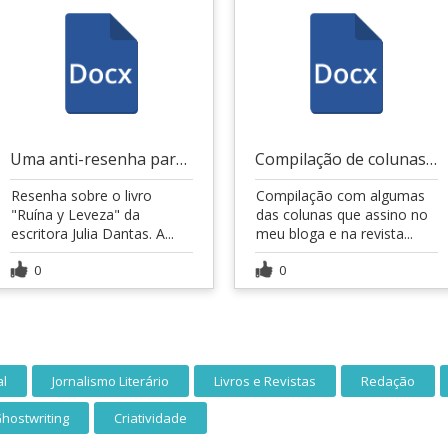
Uma anti-resenha para Julia Dantas
Compilação de colunas 100 Palavras/Sem Palavras
Resenha sobre o livro
Compilação com algumas
"Ruína y Leveza" da
das colunas que assino no
escritora Julia Dantas. A...
meu bloga e na revista...
0
0
al
Jornalismo Literário
Livros e Revistas
Redação
hostwriting
Criatividade