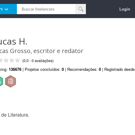
Login
rs
ucas H.
cas Grosso, escritor e redator
(0.0 - 0 avaliações)
king:
136676
| Projetos concluídos:
0
| Recomendações:
0
| Registrado desd
de Literatura.