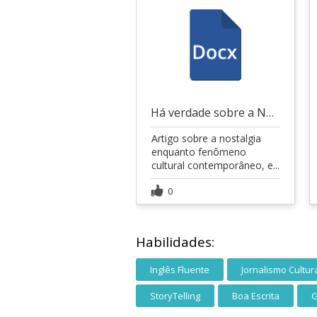
Há verdade sobre a Nostalgia?
Artigo sobre a nostalgia
enquanto fenômeno
cultural contemporâneo, e...
0
Habilidades:
Inglês Fluente
Jornalismo Cultur
StoryTelling
Boa Escrita
G