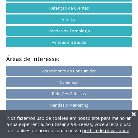
Retenção de Clientes
Vendas
Vendas de Tecnologia
Vendas em Saúde
Áreas de interesse:
Atendimento ao Consumidor
Comercial
Relações Públicas
Vendas & Marketing
Nós fazemos uso de cookies em nosso site para melhorar
a sua experiência. Ao utilizar a 99Freelas, você aceita o uso
@2014-2026 99Freelas. Todos os direitos reservados.
de cookies de acordo com a nossa
política de privacidade
.
Termos de uso
|
Política de privacidade