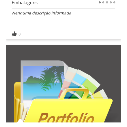
Embalagens
1
2
3
4
5
Nenhuma descrição informada
0