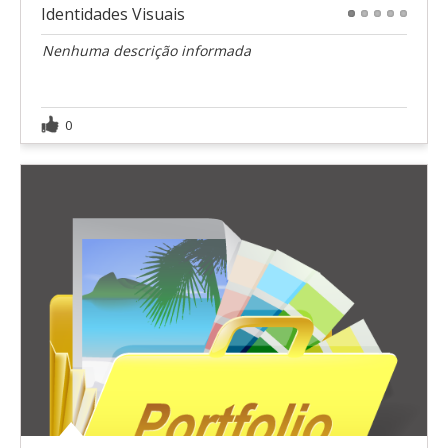
Identidades Visuais
1
2
3
4
5
Nenhuma descrição informada
0