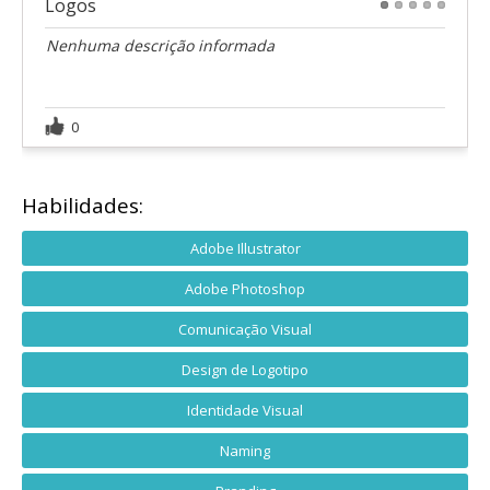
Logos
1
2
3
4
5
Nenhuma descrição informada
0
Habilidades:
Adobe Illustrator
Adobe Photoshop
Comunicação Visual
Design de Logotipo
Identidade Visual
Naming