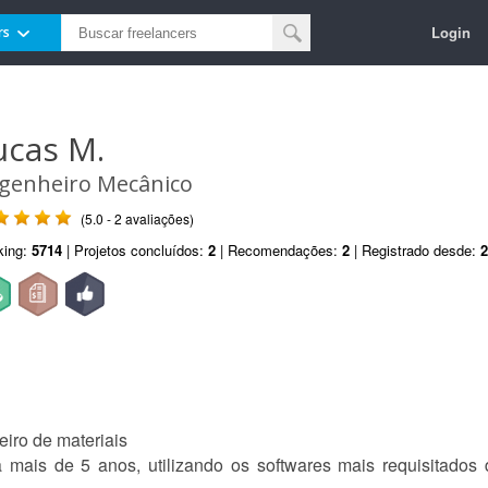
Login
rs
ucas M.
genheiro Mecânico
(5.0 - 2 avaliações)
king:
5714
| Projetos concluídos:
2
| Recomendações:
2
| Registrado desde:
2
iro de materiais
 mais de 5 anos, utilizando os softwares mais requisitados 