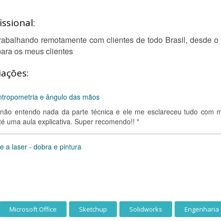
ssional:
trabalhando remotamente com clientes de todo Brasil, desde o r
ara os meus clientes
iações:
tropometria e ângulo das mãos
u não entendo nada da parte técnica e ele me esclareceu tudo com m
té uma aula explicativa. Super recomendo!! "
 a laser - dobra e pintura
Microsoft Office
Sketchup
Solidworks
Engenharia 