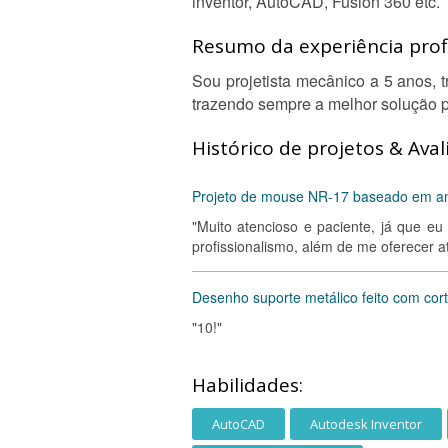
inventor, AutoCAD, Fusion 360 etc.
Resumo da experiência profi
Sou projetista mecânico a 5 anos, 
trazendo sempre a melhor solução p
Histórico de projetos & Aval
Projeto de mouse NR-17 baseado em an
"Muito atencioso e paciente, já que e
profissionalismo, além de me oferecer a
Desenho suporte metálico feito com corte
"10!"
Habilidades:
AutoCAD
Autodesk Inventor