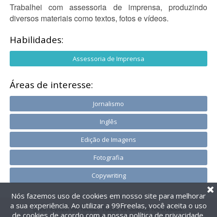
Trabalhei com assessoria de imprensa, produzindo
diversos materiais como textos, fotos e vídeos.
Habilidades:
Assessoria de Imprensa
Áreas de interesse:
Jornalismo
Inglês
Edição de Imagens
Fotografia
Copywriting
Nós fazemos uso de cookies em nosso site para melhorar
a sua experiência. Ao utilizar a 99Freelas, você aceita o uso
@2014-2026 99Freelas. Todos os direitos reservados.
de cookies de acordo com a nossa
política de privacidade
.