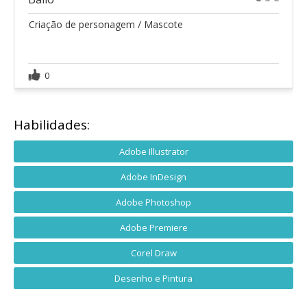
1
2
3
Criação de personagem / Mascote
0
Habilidades:
Adobe Illustrator
Adobe InDesign
Adobe Photoshop
Adobe Premiere
Corel Draw
Desenho e Pintura