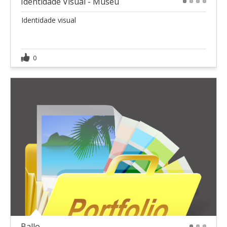
Identidade Visual - Museu
1
2
3
4
Identidade visual
0
Ballo