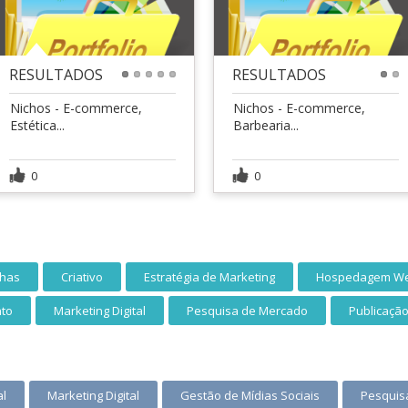
RESULTADOS
RESULTADOS
1
2
3
4
5
1
2
Nichos - E-commerce,
Nichos - E-commerce,
Estética...
Barbearia...
0
0
nhas
Criativo
Estratégia de Marketing
Hospedagem W
nto
Marketing Digital
Pesquisa de Mercado
Publicaçã
al
Marketing Digital
Gestão de Mídias Sociais
Pesquis