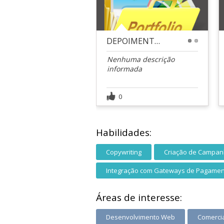
DEPOIMENTOS
1
2
Nenhuma descrição
informada
0
Habilidades:
Copywriting
Criação de Campa
Integração com Gateways de Pagame
Áreas de interesse:
Desenvolvimento Web
Comerci