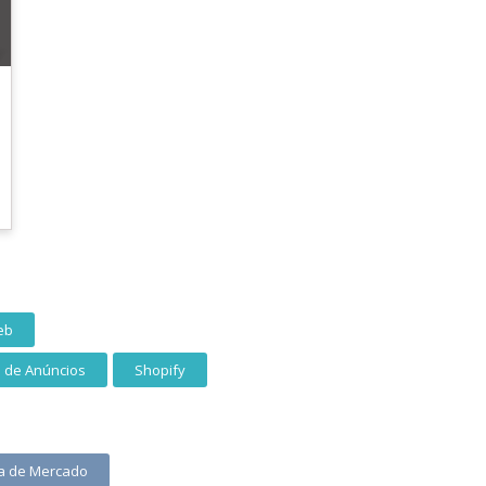
eb
o de Anúncios
Shopify
a de Mercado