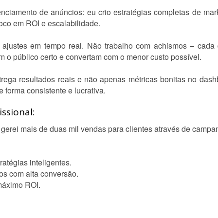
iamento de anúncios: eu crio estratégias completas de marke
foco em ROI e escalabilidade.
 e ajustes em tempo real. Não trabalho com achismos – cad
m o público certo e convertam com o menor custo possível.
rega resultados reais e não apenas métricas bonitas no dash
 forma consistente e lucrativa.
ssional:
 gerei mais de duas mil vendas para clientes através de campa
tégias inteligentes.
os com alta conversão.
 máximo ROI.