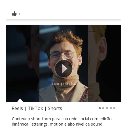
1
Reels | TikTok | Shorts
1
2
3
4
5
Conteúdo short form para sua rede social com edição
dinâmica, letterings, motion e alto nível de sound