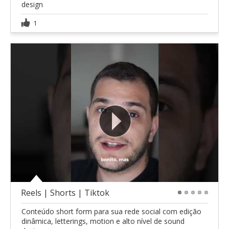
design
1
Reels | Shorts | Tiktok
1
2
3
4
5
Conteúdo short form para sua rede social com edição
dinâmica, letterings, motion e alto nível de sound