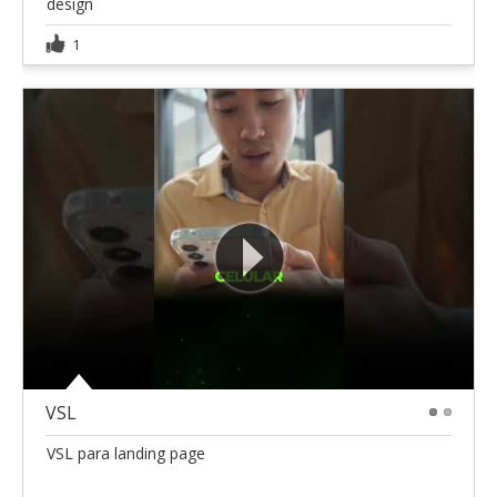
design
1
VSL
1
2
VSL para landing page