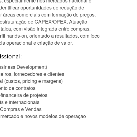
s, especialmente nos mercados nacional e
identificar oportunidades de redução de
r áreas comerciais com formação de preços,
e estruturação de CAPEX/OPEX. Atuação
ltaica, com visão integrada entre compras,
fil hands-on, orientado a resultados, com foco
ia operacional e criação de valor.
ssional:
usiness Development)
eiros, fornecedores e clientes
l (custos, pricing e margens)
nto de contratos
financeira de projetos
is e internacionais
, Compras e Vendas
de mercado e novos modelos de operação