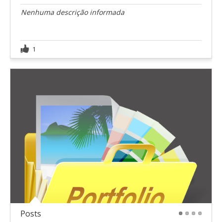
Nenhuma descrição informada
1
Posts
1
2
3
4