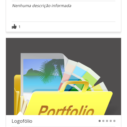
Nenhuma descrição informada
1
Logofólio
1
2
3
4
5