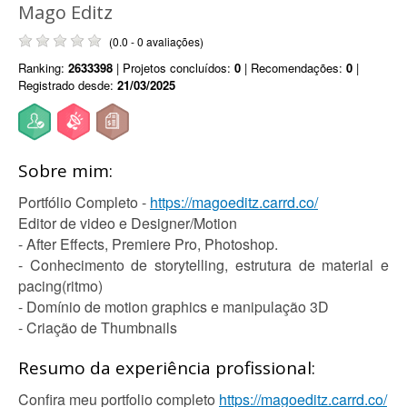
Mago Editz
(0.0 - 0 avaliações)
Ranking:
2633398
| Projetos concluídos:
0
| Recomendações:
0
|
Registrado desde:
21/03/2025
Sobre mim:
Portfólio Completo -
https://magoeditz.carrd.co/
Editor de video e Designer/Motion
- After Effects, Premiere Pro, Photoshop.
- Conhecimento de storytelling, estrutura de material e
pacing(ritmo)
- Domínio de motion graphics e manipulação 3D
- Criação de Thumbnails
Resumo da experiência profissional:
Confira meu portfolio completo
https://magoeditz.carrd.co/