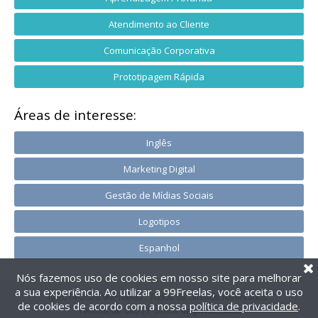
Atendimento ao Cliente
Comunicação Corporativa
Prototipagem Rápida
Áreas de interesse:
Inglês
Marketing Digital
Gestão de Mídias Sociais
Logotipos
Espanhol
Nós fazemos uso de cookies em nosso site para melhorar
a sua experiência. Ao utilizar a 99Freelas, você aceita o uso
@2014-2026 99Freelas. Todos os direitos reservados.
de cookies de acordo com a nossa
política de privacidade
.
Termos de uso
|
Política de privacidade