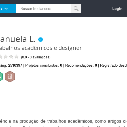
Login
rs
anuela L.
abalhos acadêmicos e designer
(0.0 - 0 avaliações)
king:
2510397
| Projetos concluídos:
0
| Recomendações:
0
| Registrado des
ncia na produção de trabalhos acadêmicos, como artigos cien