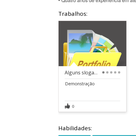
• Quatro anos de experiência em at
Trabalhos:
Alguns slogans
1
2
3
4
5
Demonstração
0
Habilidades: