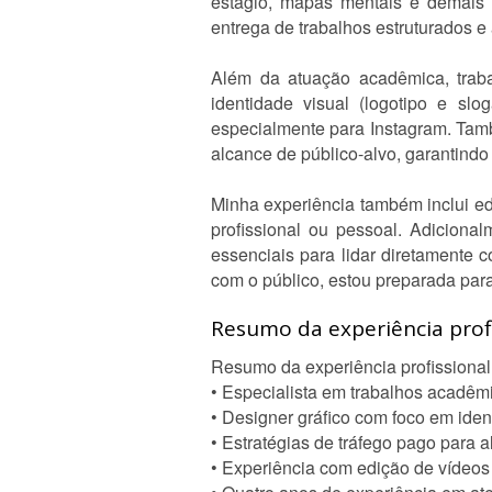
estágio, mapas mentais e demais p
entrega de trabalhos estruturados 
Além da atuação acadêmica, traba
identidade visual (logotipo e slo
especialmente para Instagram. Tamb
alcance de público-alvo, garantindo
Minha experiência também inclui ed
profissional ou pessoal. Adiciona
essenciais para lidar diretamente 
com o público, estou preparada par
Resumo da experiência profi
Resumo da experiência profissional
• Especialista em trabalhos acadêmi
• Designer gráfico com foco em ident
• Estratégias de tráfego pago para a
• Experiência com edição de vídeos p