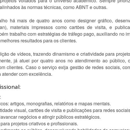
rojetos voltados para o universo acadêmico. Sempre prioriz
e alinhados às normas técnicas, como ABNT e outras.
lho há mais de quatro anos como designer gráfico, desenv
gan), materiais impressos como cartões de visita, e publica
ém trabalho com estratégias de tráfego pago, auxiliando no 
 melhores resultados para os clientes.
ição de vídeos, trazendo dinamismo e criatividade para projeto
lmente, já atuei por quatro anos no atendimento ao público,
com clientes. Caso o serviço exija gestão de redes sociais, c
a atender com excelência.
ssional:
:
cos: artigos, monografias, relatórios e mapas mentais.
idade visual, cartões de visita e publicações para redes sociais
lavancar negócios e atingir públicos estratégicos.
ara projetos criativos e profissionais.