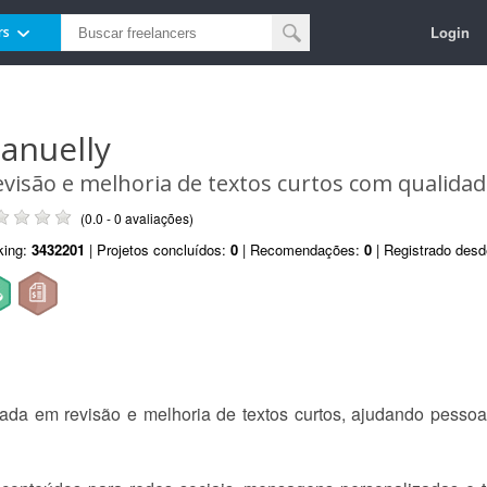
Login
rs
anuelly
evisão e melhoria de textos curtos com qualidad
(0.0 - 0 avaliações)
king:
3432201
| Projetos concluídos:
0
| Recomendações:
0
| Registrado des
lizada em revisão e melhoria de textos curtos, ajudando pes