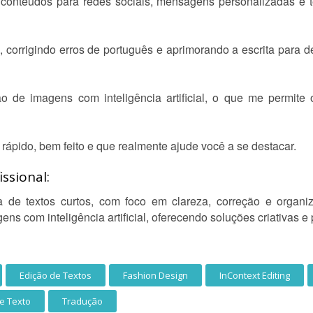
conteúdos para redes sociais, mensagens personalizadas e t
corrigindo erros de português e aprimorando a escrita para deix
de imagens com inteligência artificial, o que me permite of
 rápido, bem feito e que realmente ajude você a se destacar.
ssional:
a de textos curtos, com foco em clareza, correção e organ
ns com inteligência artificial, oferecendo soluções criativas e 
Edição de Textos
Fashion Design
InContext Editing
e Texto
Tradução