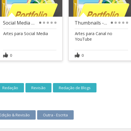
Social Media - Pizzaria
Thumbnails - Dicas e Trabalho
1
2
3
4
5
1
2
3
4
5
Artes para Social Media
Artes para Canal no
YouTube
0
0
Redação
Revisão
Redação de Blogs
Edição & Revisão
Outra - Escrita