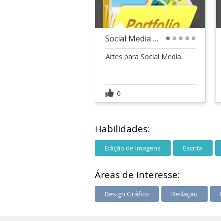
Social Media - Campanha e Reciclagem
1
2
3
4
5
Artes para Social Media.
0
Habilidades:
Edição de Imagens
Escrita
Áreas de interesse:
Design Gráfico
Redação