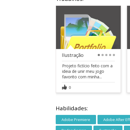
Ilustração
1
2
3
4
5
Projeto fictício feito com a
ideia de unir meu jogo
favorito com minha...
0
Habilidades:
Adobe Premiere
Adobe After Ef