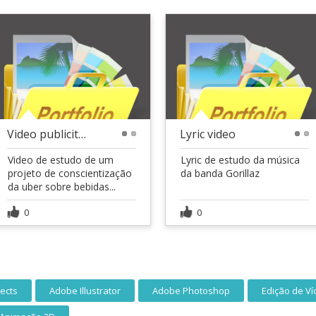
Video publicitário
Lyric video
1
2
1
2
Video de estudo de um
Lyric de estudo da música
projeto de conscientização
da banda Gorillaz
da uber sobre bebidas...
0
0
fects
Adobe Illustrator
Adobe Photoshop
Edição de V