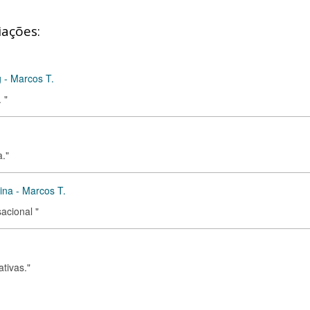
iações:
 - Marcos T.
 "
."
ina - Marcos T.
acional "
tivas."