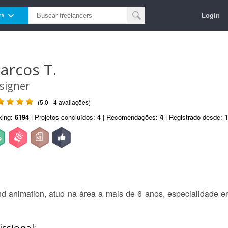
Login
rs
arcos T.
signer
(5.0 - 4 avaliações)
king:
6194
| Projetos concluídos:
4
| Recomendações:
4
| Registrado desde:
1
 animation, atuo na área a mais de 6 anos, especialidade e