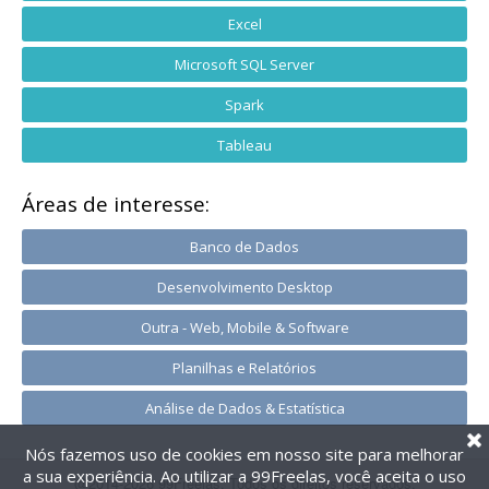
Excel
Microsoft SQL Server
Spark
Tableau
Áreas de interesse:
Banco de Dados
Desenvolvimento Desktop
Outra - Web, Mobile & Software
Planilhas e Relatórios
Análise de Dados & Estatística
Nós fazemos uso de cookies em nosso site para melhorar
a sua experiência. Ao utilizar a 99Freelas, você aceita o uso
@2014-2026 99Freelas. Todos os direitos reservados.