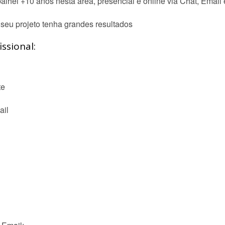
alhei +10 anos nesta área, presencial e online via Chat, Email
 seu projeto tenha grandes resultados
ssional:
te
ail