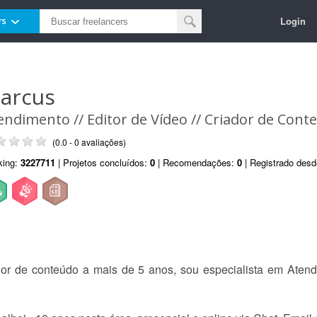
Login
rs
arcus
endimento // Editor de Vídeo // Criador de Cont
(0.0 - 0 avaliações)
king:
3227711
| Projetos concluídos:
0
| Recomendações:
0
| Registrado des
r de conteúdo a mais de 5 anos, sou especialista em Atend