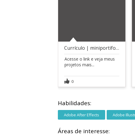
Currículo | miniportifolio
Acesse o link e veja meus
projetos mais...
0
Habilidades:
Adobe After Effects
Adobe Illust
Áreas de interesse: