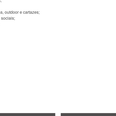
;
as, outdoor e cartazes;
 sociais;
;