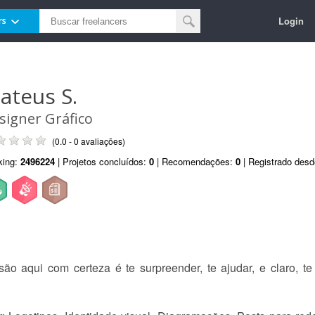
Login
rs
ateus S.
signer Gráfico
(0.0 - 0 avaliações)
king:
2496224
| Projetos concluídos:
0
| Recomendações:
0
| Registrado des
 aqui com certeza é te surpreender, te ajudar, e claro, te