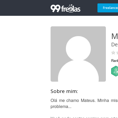
Freelance
M
De
Ran
Sobre mim:
Olá me chamo Mateus. Minha missão
problema...