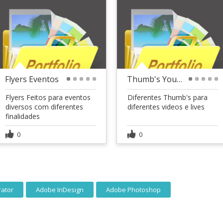
Flyers Eventos
Thumb's Youtube
1
2
3
4
5
1
2
3
4
5
Flyers Feitos para eventos
Diferentes Thumb's para
diversos com diferentes
diferentes videos e lives
finalidades
0
0
rator
Adobe InDesign
Adobe Photoshop