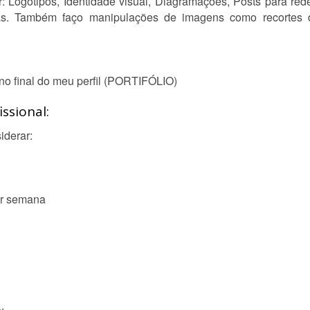
: Logotipos, Identidade visual, Diagramações, Posts para rede
adas. Também faço manipulações de imagens como recortes 
no final do meu perfil (PORTIFÓLIO)
ssional:
iderar:
por semana