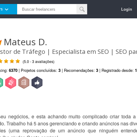
Login
rs
Mateus D.
stor de Tráfego | Especialista em SEO | SEO pa
(5.0 - 3 avaliações)
king:
6370
| Projetos concluídos:
3
| Recomendações:
3
| Registrado desde:
1
eu negócios, e esta achando muito complicado criar toda a
o. Trabalho há 5 anos gerenciando e criando anúncios nas dive
dades (uma reprovação de um anúncio que ninguém entende