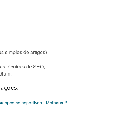
es simples de artigos)
das técnicas de SEO;
dium.
iações:
ou apostas esportivas - Matheus B.