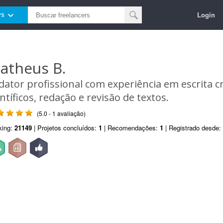
Login
rs
atheus B.
dator profissional com experiência em escrita cri
entíficos, redação e revisão de textos.
(5.0 - 1 avaliação)
king:
21149
| Projetos concluídos:
1
| Recomendações:
1
| Registrado desde: