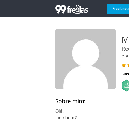
Freelance
M
Re
ci
Ran
Sobre mim:
Olá,
tudo bem?