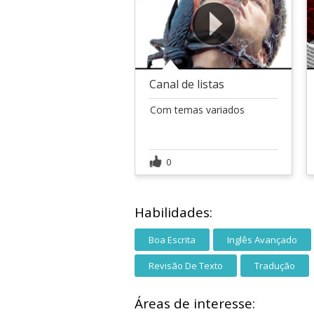
Canal de listas
Com temas variados
0
Habilidades:
Boa Escrita
Inglês Avançado
Revisão De Texto
Tradução
Áreas de interesse: