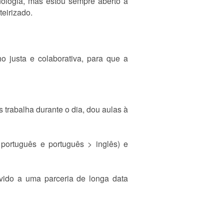
nologia, mas estou sempre aberto a
eirizado.
 justa e colaborativa, para que a
 trabalha durante o dia, dou aulas à
 português e português > inglês) e
evido a uma parceria de longa data