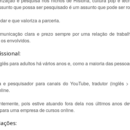
rização e pesquisa nos nichos de História, cultura pop e tec
sunto que possa ser pesquisado é um assunto que pode ser rot
dar e que valoriza a parceria.
nicação clara e prezo sempre por uma relação de trabalho
 os envolvidos.
ssional:
nglês para adultos há vários anos e, como a maioria das pessoas
ta e pesquisador para canais do YouTube, tradutor (inglês >
line.
temente, pois estive atuando fora dela nos últimos anos d
l para uma empresa de cursos online.
iações: