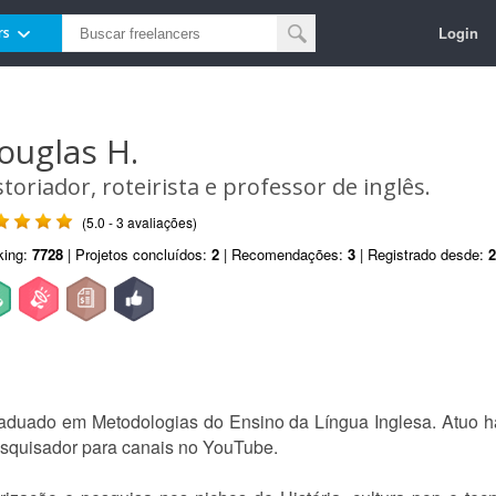
Login
rs
ouglas H.
storiador, roteirista e professor de inglês.
(5.0 - 3 avaliações)
king:
7728
| Projetos concluídos:
2
| Recomendações:
3
| Registrado desde:
2
aduado em Metodologias do Ensino da Língua Inglesa. Atuo há
pesquisador para canais no YouTube.