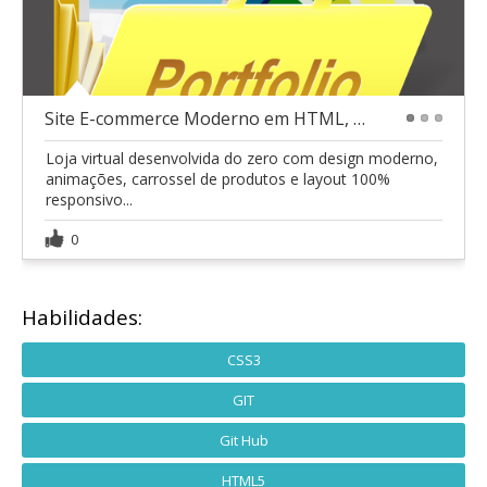
Site E-commerce Moderno em HTML, CSS e JavaScript
1
2
3
Loja virtual desenvolvida do zero com design moderno,
animações, carrossel de produtos e layout 100%
responsivo...
0
Habilidades:
CSS3
GIT
Git Hub
HTML5