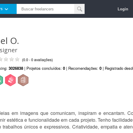
Login
rs
el O.
signer
(0.0 - 0 avaliações)
king:
3026838
| Projetos concluídos:
0
| Recomendações:
0
| Registrado des
ideias em imagens que comunicam, inspiram e encantam. C
unir estética e funcionalidade em cada projeto. Tenho facilidad
m trabalhos únicos e expressivos. Criatividade, empatia e ate