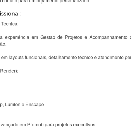
m contato para um orçamento personalizado.
ssional:
 Técnica:
a experiência em Gestão de Projetos e Acompanhamento de
ão.
ta em layouts funcionais, detalhamento técnico e atendimento pe
 Render):
Up, Lumion e Enscape
 avançado em Promob para projetos executivos.