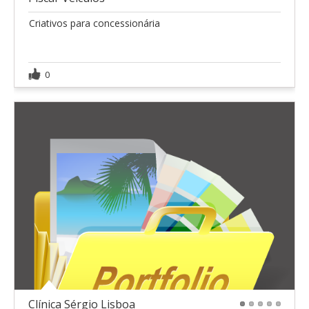
1
2
3
4
5
Criativos para concessionária
0
Clínica Sérgio Lisboa
1
2
3
4
5