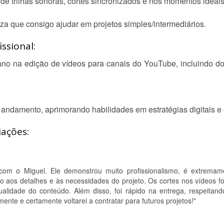
e trilhas sonoras, cortes sincronizados e nos momentos ideais
za que consigo ajudar em projetos simples/intermediários.
ssional:
 ano na edição de vídeos para canais do YouTube, incluindo do
 andamento, aprimorando habilidades em estratégias digitais e
iações:
 com o Miguel. Ele demonstrou muito profissionalismo, é extremam
to aos detalhes e às necessidades do projeto. Os cortes nos vídeos f
ualidade do conteúdo. Além disso, foi rápido na entrega, respeitand
nte e certamente voltarei a contratar para futuros projetos!"