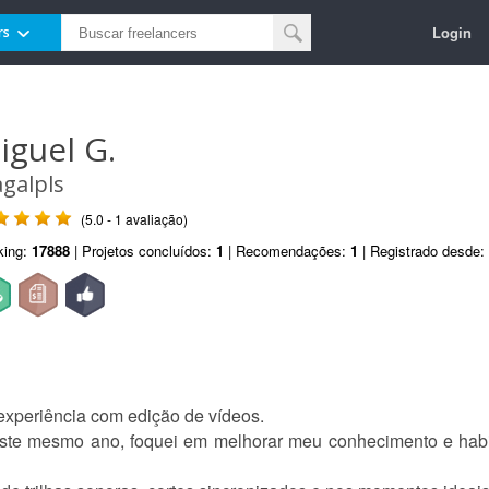
Login
rs
iguel G.
galpls
(5.0 - 1 avaliação)
king:
17888
| Projetos concluídos:
1
| Recomendações:
1
| Registrado desde:
experiência com edição de vídeos.
ste mesmo ano, foquei em melhorar meu conhecimento e habi