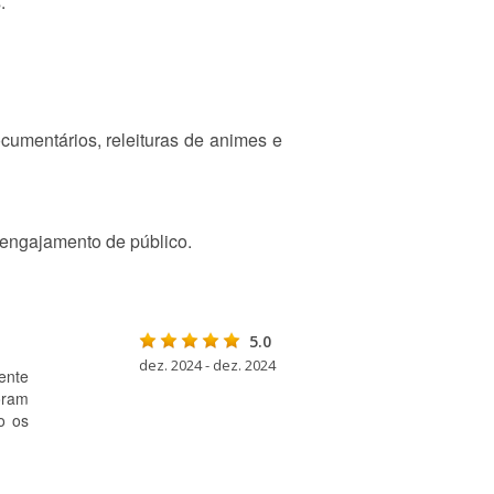
.
cumentários, releituras de animes e
 engajamento de público.
5.0
dez. 2024 - dez. 2024
ente
oram
o os