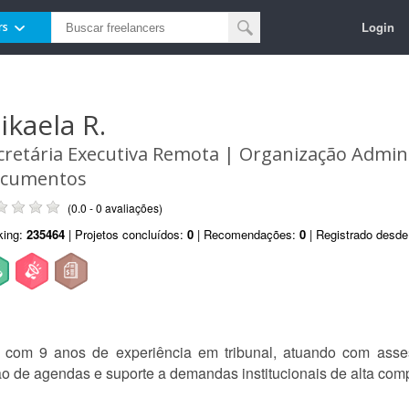
Login
rs
ikaela R.
cretária Executiva Remota | Organização Admini
cumentos
(0.0 - 0 avaliações)
king:
235464
| Projetos concluídos:
0
| Recomendações:
0
| Registrado desd
va com 9 anos de experiência em tribunal, atuando com ass
stão de agendas e suporte a demandas institucionais de alta com