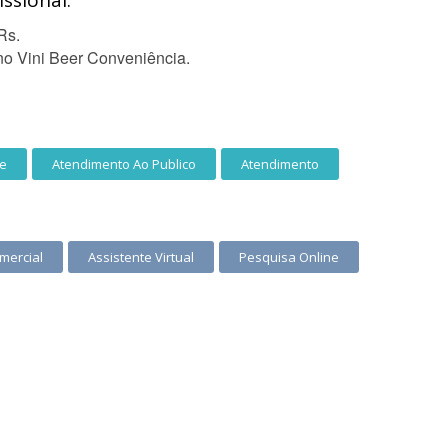
ssional:
Rs.
o Vini Beer Conveniência.
te
Atendimento Ao Publico
Atendimento
mercial
Assistente Virtual
Pesquisa Online