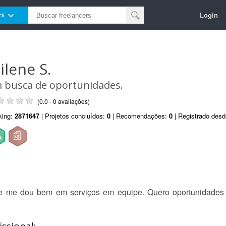
Login
rs
ilene S.
 busca de oportunidades.
(0.0 - 0 avaliações)
king:
2871647
| Projetos concluídos:
0
| Recomendações:
0
| Registrado des
 e me dou bem em serviços em equipe. Quero oportunidades