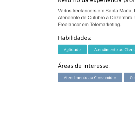
Resumo da experiência profi
Vários freelancers em Santa Maria, 
Atendente de Outubro a Dezembro n
Freelancer em Telemarketing.
Habilidades:
Agilidade
Atendimento ao Clien
Áreas de interesse:
Atendimento ao Consumidor
Co