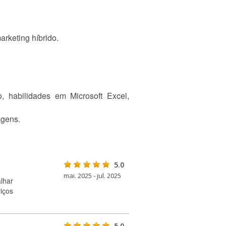
arketing híbrido.
 habilidades em Microsoft Excel,
agens.
5.0
mai. 2025 - jul. 2025
lhar
iços
5.0