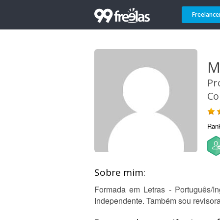
Freelance
M
Pr
Co
Ran
Sobre mim:
Formada em Letras - Português/In
Independente. Também sou revisora 