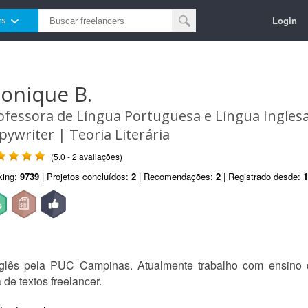
Login
rs
onique B.
ofessora de Língua Portuguesa e Língua Inglesa
pywriter | Teoria Literária
(5.0 - 2 avaliações)
king:
9739
| Projetos concluídos:
2
| Recomendações:
2
| Registrado desde:
1
glês pela PUC Campinas. Atualmente trabalho com ensino d
de textos freelancer.