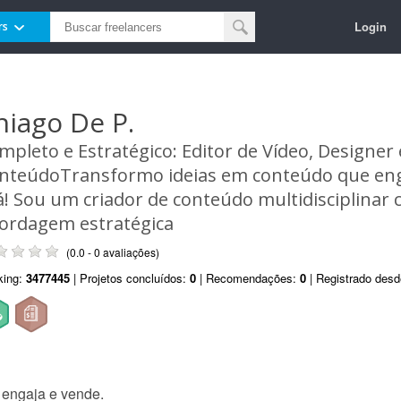
Login
rs
hiago De P.
mpleto e Estratégico: Editor de Vídeo, Designer 
nteúdoTransformo ideias em conteúdo que eng
á! Sou um criador de conteúdo multidisciplina
ordagem estratégica
(0.0 - 0 avaliações)
king:
3477445
| Projetos concluídos:
0
| Recomendações:
0
| Registrado des
 engaja e vende.