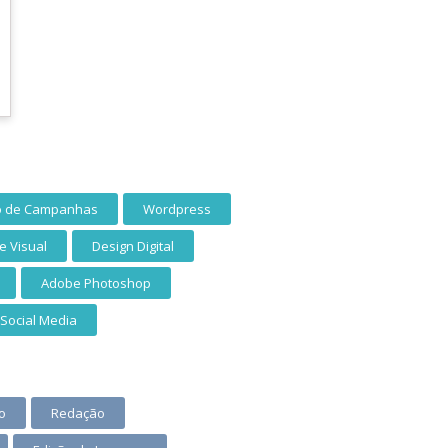
o de Campanhas
Wordpress
e Visual
Design Digital
Adobe Photoshop
Social Media
o
Redação