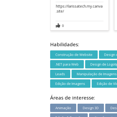
https://larissatech.my.canva
.site/
0
Habilidades:
Construção de Website
Design 
.NET para Web
Design de Logot
Leads
Manipulação de Imagens
Edição de Imagens
Edição de V
Áreas de interesse:
Animação
Design 3D
Des