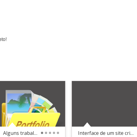
eto!
Alguns trabalahos
Interface de um site criado comigo
1
2
3
4
5