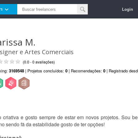
Login
rs
arissa M.
signer e Artes Comerciais
(0.0 - 0 avaliações)
king:
3169548
| Projetos concluídos:
0
| Recomendações:
0
| Registrado des
o criativa e gosto sempre de estar em novos projetos. Sou be
o sendo fã da estabilidade gosto de ter opções!