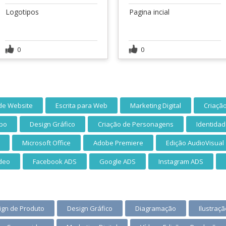
Logotipos
Pagina incial
0
0
de Website
Escrita para Web
Marketing Digital
Criaçã
ipo
Design Gráfico
Criação de Personagens
Identidad
Microsoft Office
Adobe Premiere
Edição AudioVisual
ídeo
Facebook ADS
Google ADS
Instagram ADS
ign de Produto
Design Gráfico
Diagramação
Ilustraçã