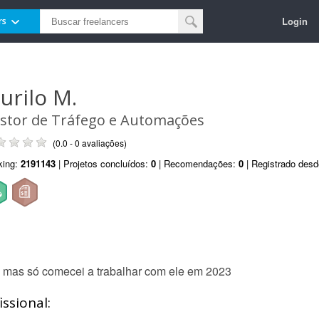
Login
rs
urilo M.
stor de Tráfego e Automações
(0.0 - 0 avaliações)
king:
2191143
| Projetos concluídos:
0
| Recomendações:
0
| Registrado des
, mas só comecei a trabalhar com ele em 2023
ssional: