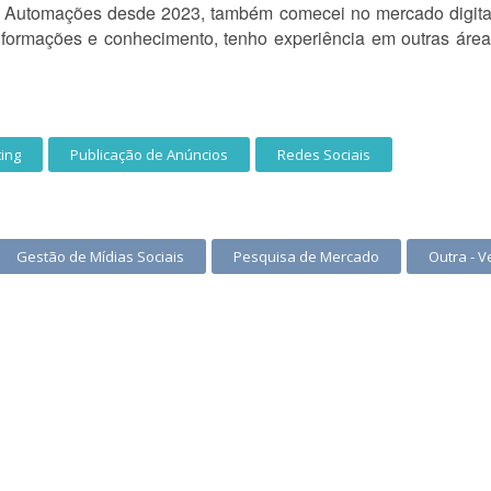
e Automações desde 2023, também comecei no mercado digit
formações e conhecimento, tenho experiência em outras área
ing
Publicação de Anúncios
Redes Sociais
Gestão de Mídias Sociais
Pesquisa de Mercado
Outra - 