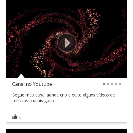
Canal no Youtube
1
2
3
4
5
Segue meu canal aonde crio e edito alguns vídeos de
músicas a quais gosto.
0