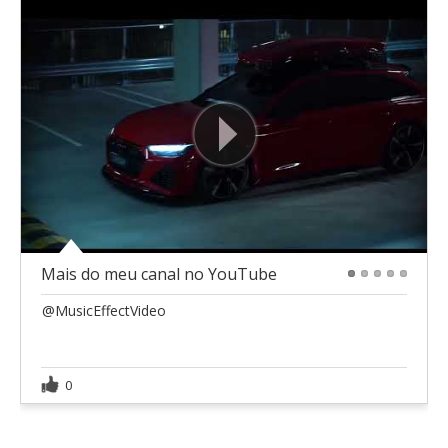
Mais do meu canal no YouTube
1
2
3
4
5
@MusicEffectVideo
0