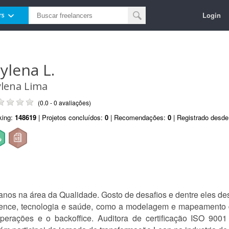
Login
rs
ylena L.
lena Lima
(0.0 - 0 avaliações)
king:
148619
| Projetos concluídos:
0
| Recomendações:
0
| Registrado desd
 anos na área da Qualidade. Gosto de desafios e dentre eles d
science, tecnologia e saúde, como a modelagem e mapeamento
perações e o backoffice. Auditora de certificação ISO 9001