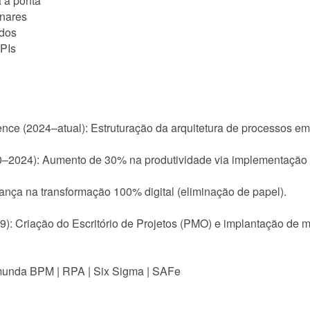
 a ponta
inares
ados
KPIs
nce (2024–atual): Estruturação da arquitetura de processos em
0–2024): Aumento de 30% na produtividade via implementação
nça na transformação 100% digital (eliminação de papel).
: Criação do Escritório de Projetos (PMO) e implantação de mé
Camunda BPM | RPA | Six Sigma | SAFe