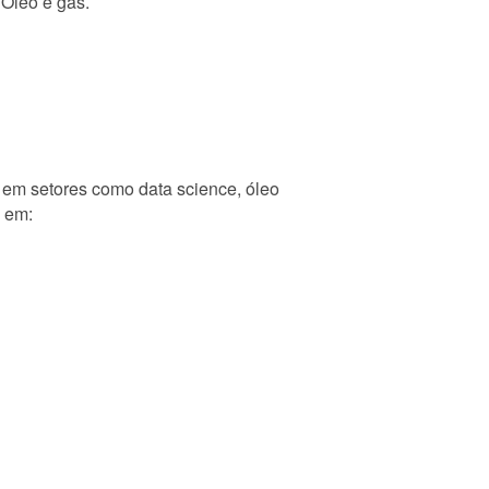
 Óleo e gás.
 em setores como data science, óleo
e em: