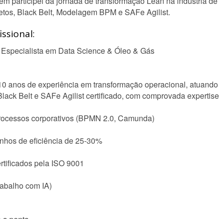
m participei da jornada de transformação Lean na industria de
jetos, Black Belt, Modelagem BPM e SAFe Agilist.
ssional:
 Especialista em Data Science & Óleo & Gás
10 anos de experiência em transformação operacional, atuando
Black Belt e SAFe Agilist certificado, com comprovada expertis
rocessos corporativos (BPMN 2.0, Camunda)
hos de eficiência de 25-30%
rtificados pela ISO 9001
rabalho com IA)