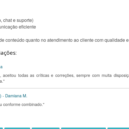
 chat e suporte)
nicação eficiente
 de conteúdo quanto no atendimento ao cliente com qualidade e
iações:
da
 aceitou todas as críticas e correções, sempre com muita disposiç
a."
P) - Damiana M.
ou conforme combinado."