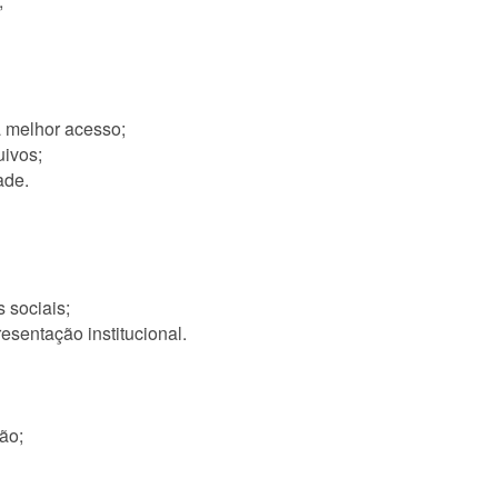
;
a melhor acesso;
uivos;
ade.
 sociais;
resentação institucional.
ão;