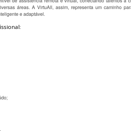
ível de assistência remota e virtual, conectando talentos a c
versas áreas. A VirtuAll, assim, representa um caminho para
nteligente e adaptável.
ssional:
údo;