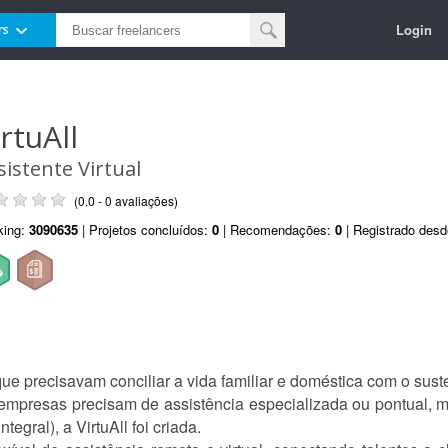
Login
rs
rtuAll
sistente Virtual
(0.0 - 0 avaliações)
king:
3090635
| Projetos concluídos:
0
| Recomendações:
0
| Registrado des
que precisavam conciliar a vida familiar e doméstica com o suste
mpresas precisam de assistência especializada ou pontual,
egral), a VirtuAll foi criada.