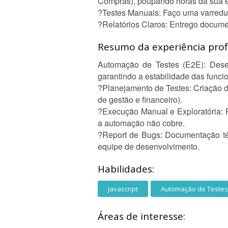
Compras), poupando horas da sua 
?Testes Manuais: Faço uma varredura
?Relatórios Claros: Entrego docume
Resumo da experiência profi
Automação de Testes (E2E): Desen
garantindo a estabilidade das funci
?Planejamento de Testes: Criação d
de gestão e financeiro).
?Execução Manual e Exploratória: R
a automação não cobre.
?Report de Bugs: Documentação técn
equipe de desenvolvimento.
Habilidades:
Javascript
Automação de Testes
Áreas de interesse: