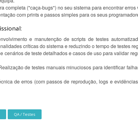
equipa.
 completa ("caça-bugs") no seu sistema para encontrar erros v
ntação com prints e passos simples para os seus programadore
ssional:
volvimento e manutenção de scripts de testes automatizados
onalidades críticas do sistema e reduzindo o tempo de testes re
e cenários de teste detalhados e casos de uso para validar re
ealização de testes manuais minuciosos para identificar falha
ica de erros (com passos de reprodução, logs e evidências),
QA / Testes