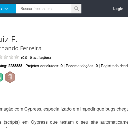
Login
rs
iz F.
rnando Ferreira
(0.0 - 0 avaliações)
king:
2288888
| Projetos concluídos:
0
| Recomendações:
0
| Registrado des
mação com Cypress, especializado em impedir que bugs chegue
 (scripts) em Cypress que testam o seu site automaticame